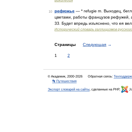
Википедия
рефюжье
— * refugie m. Выходец, бегл
10
цветами, работы французов рефужей, а
33. Будет впредь изъяснено, что ея ве
Исторический словарь галлицизмов русског
Страницы
Следующая
→
1
2
© Академик, 2000-2026
Обратная связь:
Техподдерж
👣 Путешествия
Экспорт словарей на сайты
, сделанные на PHP,
Jo