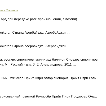
акса Фасмера
 ард при передаче разг. произношения, в поэзии) …
Lənkəran Страна АзербайджанАзербайджан …
Lənkəran Страна АзербайджанАзербайджан …
ь русских синонимов. миллиард биллион Словарь синонимов
к. М.: Русский язык. З. Е. Александрова. 2011 …
ный Режиссёр Прийт Пярн Автор сценария Прийт Пярн Роли
а рисованный, цветной Режиссёр Прийт Пярн Продюсер Олаф