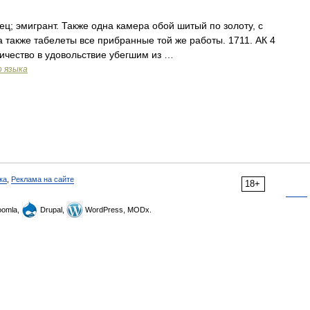
ец; эмигрант. Также одна камера обой шитый по золоту, с
 также табелеты все прибранные той же работы. 1711. АК 4
личество в удовольствие убегшим из …
о языка
ка
,
Реклама на сайте
18+
omla,
Drupal,
WordPress, MODx.