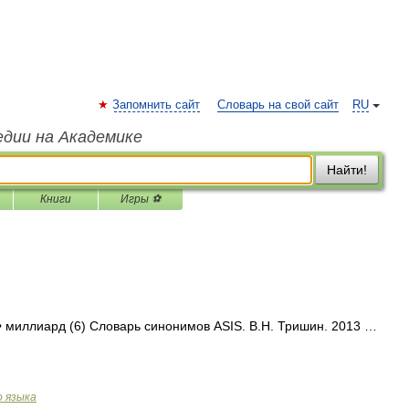
Запомнить сайт
Словарь на свой сайт
RU
едии на Академике
Найти!
Книги
Игры ⚽
• миллиард (6) Словарь синонимов ASIS. В.Н. Тришин. 2013 …
о языка