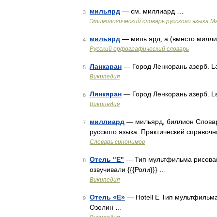
мильярд
— см. миллиард …
3
Этимологический словарь русского языка М
мильярд
— миль ярд, а (вместо милли
4
Русский орфографический словарь
Ланкаран
— Город Ленкорань азерб. 
5
Википедия
Лянкяран
— Город Ленкорань азерб. 
6
Википедия
миллиард
— мильярд, биллион Словар
7
русского языка. Практический справочни
Словарь синонимов
Отель "Е"
— Тип мультфильма рисован
8
озвучивали {{{Роли}}} …
Википедия
Отель «Е»
— Hotell E Тип мультфильм
9
Озолин …