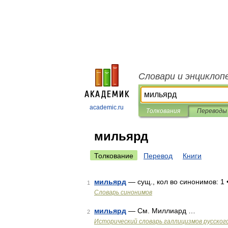
Словари и энциклоп
academic.ru
Толкования
Переводы
мильярд
Толкование
Перевод
Книги
мильярд
— сущ., кол во синонимов: 1 
1
Словарь синонимов
мильярд
— См. Миллиард …
2
Исторический словарь галлицизмов русског